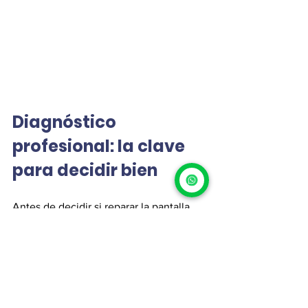
Diagnóstico 
profesional: la clave 
para decidir bien
Antes de decidir si reparar la pantalla 
del iPad, lo más recomendable es una 
revisión técnica que permita:
Confirmar el tipo de daño
Evaluar el estado del panel y el 
táctil
Revisar batería y estructura