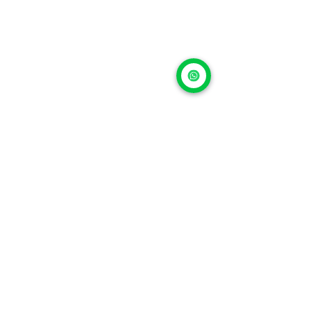
7. ¿Y si ya no rinde 
igual?
Si notas que la batería dura poco 
incluso después de seguir estas 
prácticas, es probable que esté 
desgastada.