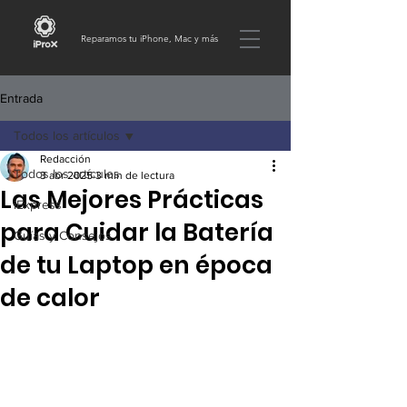
Reparamos tu iPhone, Mac y más
Entrada
Todos los artículos
Redacción
Todos los artículos
3 abr 2025
3 min de lectura
Las Mejores Prácticas
iExpress
para Cuidar la Batería
Guías y Consejos
de tu Laptop en época
de calor