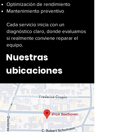
Optimización de rendimiento
Mantenimiento preventivo
Cada servicio inicia con un
diagnóstico claro, donde evaluamos
si realmente conviene reparar el
equipo.
Nuestras
ubicaciones
Av. Ludwig Van Beethoven 4897 A
Lomas del Seminario, Zapopan, Jal.