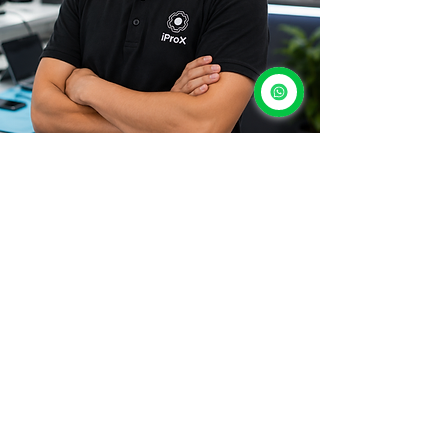
Nuestra filosofía
Creemos que la tecnología debe durar.
En un entorno donde cada año se
promueven nuevos dispositivos, en iProX
apostamos por:
Reparar antes de reemplazar
Tomar decisiones informadas
Aprovechar al máximo cada equipo
Reducir el desperdicio electrónico