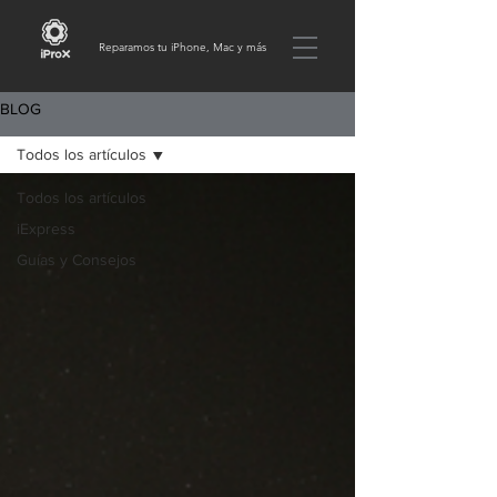
Reparamos tu iPhone, Mac y más
BLOG
Todos los artículos
Todos los artículos
iExpress
Guías y Consejos