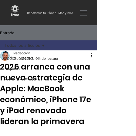
Reparamos tu iPhone, Mac y más
Entrada
Todos los artículos
Redacción
Todos los artículos
2 dic 2025
3 min de lectura
2026 arranca con una
iExpress
nueva estrategia de
Guías y Consejos
Apple: MacBook
económico, iPhone 17e
y iPad renovado
lideran la primavera