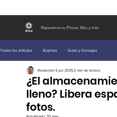
Reparamos tu iPhone, Mac y más
Todos los artículos
iExpress
Guías y Consejos
Redacción
3 jun 2025
2 min de lectura
¿El almacenamie
lleno? Libera esp
fotos.
Actualizado:
20 may