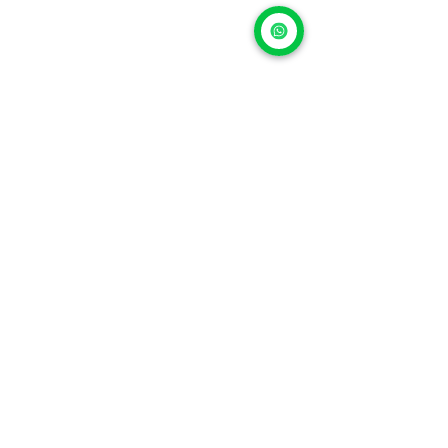
Cambiar la batería es 
cuidar tu inversión
En 2026, 
el cambio de batería sigue 
siendo la reparación más rentable y 
efectiva
 para alargar la vida de un 