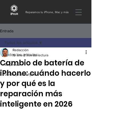
Reparamos tu iPhone, Mac y más
Entrada
Todos los artículos
Redacción
Todos los artículos
19 ene
2 min de lectura
Cambio de batería de
iExpress
iPhone: cuándo hacerlo
Guías y Consejos
y por qué es la
reparación más
inteligente en 2026